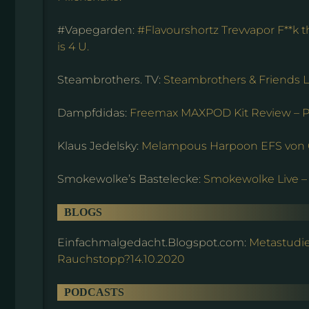
#Vapegarden:
#Flavourshortz Trevvapor F**k t
is 4 U.
Steambrothers. TV:
Steambrothers & Friends L
Dampfdidas:
Freemax MAXPOD Kit Review – Po
Klaus Jedelsky:
Melampous Harpoon EFS von
Smokewolke’s Bastelecke:
Smokewolke Live –
BLOGS
Einfachmalgedacht.Blogspot.com:
Metastudie
Rauchstopp?14.10.2020
PODCASTS