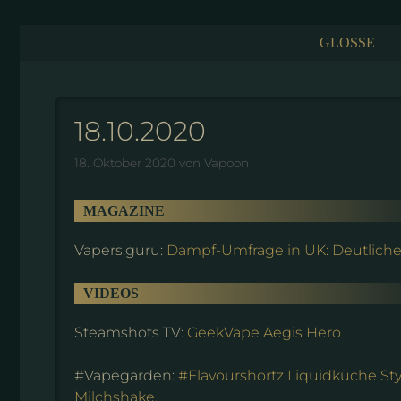
Zum
Inhalt
GLOSSE
springen
18.10.2020
18. Oktober 2020
von
Vapoon
MAGAZINE
Vapers.guru:
Dampf-Umfrage in UK: Deutlich
VIDEOS
Steamshots TV:
GeekVape Aegis Hero
#Vapegarden:
#Flavourshortz Liquidküche Sty
Milchshake.