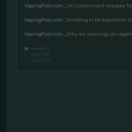
VapingPost.com: „
UK Government releases Tob
VapingPost.com: „
Smoking to be banned in Sc
VapingPost.com: „
Why are warnings on cigaret
Kategorien
NetzBlick
18.07.2017
20.07.2017