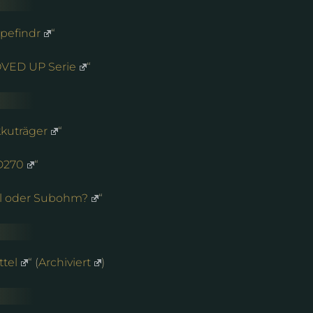
apefindr
“
OVED UP Serie
“
kuträger
“
PD270
“
ell oder Subohm?
“
ttel
“ (
Archiviert
)