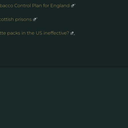
acco Control Plan for England
“
ottish prisons
“
te packs in the US ineffective?
„