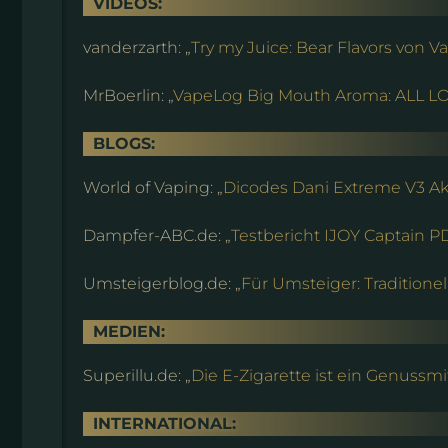
VIDEOS:
vanderzarth: „
Try my Juice: Bear Flavors von V
MrBoerlin: „
VapeLog Big Mouth Aroma: ALL L
BLOGS:
World of Vaping: „
Dicodes Dani Extreme V3 Ak
Dampfer-ABC.de: „
Testbericht IJOY Captain 
Umsteigerblog.de: „
Für Umsteiger: Tradition
MEDIEN:
Superillu.de: „
Die E-Zigarette ist ein Genussmi
INTERNATIONAL: