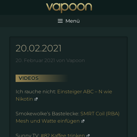
Zum
Inhalt
springen
Menü
20.02.2021
20. Februar 2021
von
Vapoon
VIDEOS
Ich rauche nicht:
Einsteiger ABC – N wie
Nikotin
Smokewolke’s Bastelecke:
SMRT Coil (RBA)
Mesh und Watte einfügen
Sunny TV:
#82 Kaffee trinken