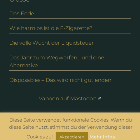
Das Ende
Wie harmlos ist die E-Zigarette?
Die volle Wucht der Liquidsteuer
Das Jahr zum Wegwerfen… und eine
Alternative
Disposables – Das wird nicht gut enden
Vapoon auf Mastodon
Diese Seite verwendet funktionale Cookies. Wenn du
© vapoon seit 2016 |
Datenschutz
|
Impressum
diese Seite nutzt, stimmst du der Verwendung dieser
Cookies zu!
Mehr Infos
Akzeptieren