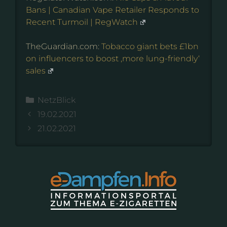
Bans | Canadian Vape Retailer Responds to
Recent Turmoil | RegWatch
TheGuardian.com:
Tobacco giant bets £1bn
on influencers to boost ‚more lung-friendly‘
sales
Kategorien
NetzBlick
19.02.2021
21.02.2021