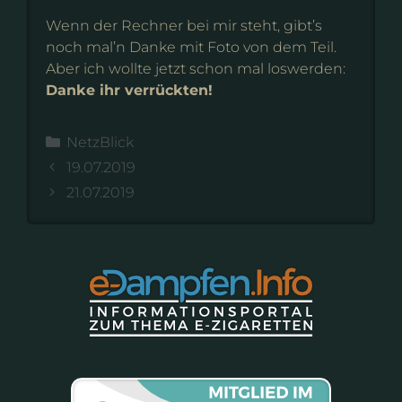
Wenn der Rechner bei mir steht, gibt’s
noch mal’n Danke mit Foto von dem Teil.
Aber ich wollte jetzt schon mal loswerden:
Danke ihr verrückten!
Kategorien
NetzBlick
19.07.2019
21.07.2019