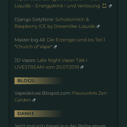
Liquids – Energydrink ! und Verlosung
Django SixtyNine:
Schokomilch &
Raspberry ICE by Dreamlike-Liquids
Master big All:
Die Erzengel sind los Teil 1
*Church of Vape*
JD Vapes:
Late Night Vaper Talk I
LIVESTREAM vom 20.07.2019
BLOGS:
Vapedeluxe.Blospot.com:
FlavourArts Zen
Garden
DANKE
Jetzt mal so’n bissel aus der Reihe etwas