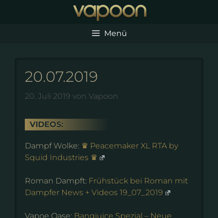
Zum
Inhalt
springen
Menü
20.07.2019
20. Juli 2019
von
Vapoon
VIDEOS:
Dampf Wolke:
♛ Peacemaker XL RTA by
Squid Industries ♛
Roman Dampft:
Frühstück bei Roman mit
Dampfer News + Videos 19_07_2019
Vapoe Oase:
Bangjuice Spezial – Neue