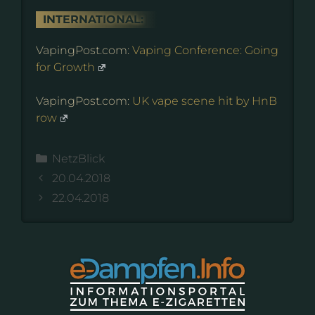
INTERNATIONAL:
VapingPost.com:
Vaping Conference: Going
for Growth
VapingPost.com:
UK vape scene hit by HnB
row
Kategorien
NetzBlick
20.04.2018
22.04.2018