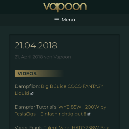
Zum
Inhalt
springen
Menü
21.04.2018
21. April 2018
von
Vapoon
VIDEOS:
Dampflion:
Big B Juice COCO FANTASY
Liquid
Dampfer Tutorial’s:
WYE 85W +200W by
TeslaCigs – Einfacn richtig gut !!
Vapor Frank:
Talent Vape HATO 238W Box