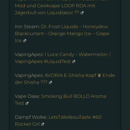
Mod und Geekvape LOOP RDA mit
Jägerbull von Liquidlabor ??
Inn Steam:
Dr. Frost Liquids – Honeydew
Blackcurrant – Orange Mango Ice – Grape
Ice
VapingApes:
I Loce Candy – Watermelon⋮
VapingApes #LiquidTest
VapingApes:
AVORIA E-Shisha Kopf ♛ Ende
der Shisha ???
Vape Oase:
Smoking Bull BOLLO Aroma
Test
Dampf Wolke:
LetsTalkAbouTaste #60
Rocket Girl