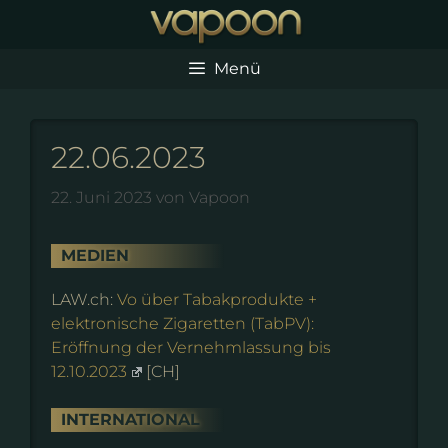
Zum
Inhalt
springen
Menü
22.06.2023
22. Juni 2023
von
Vapoon
MEDIEN
LAW.ch:
Vo über Tabakprodukte +
elektronische Zigaretten (TabPV):
Eröffnung der Vernehmlassung bis
12.10.2023
[CH]
INTERNATIONAL