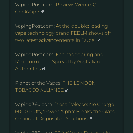
VapingPost.com:
Review: Wenax Q –
GeekVape
VapingPost.com:
At the double: leading
vape technology brand FEELM shows off
two latest advancements in Dubai
VapingPost.com:
Fearmongering and
Misinformation Spread by Australian
Authorities
Planet of the Vapes:
THE LONDON
TOBACCO ALLIANCE
Vaping360.com:
Press Release: No Charge,
6000 Puffs, ‘Power Alpha’ Breaks the Glass
Ceiling of Disposable Solutions
Vaping360.com:
FDA War on Disposables