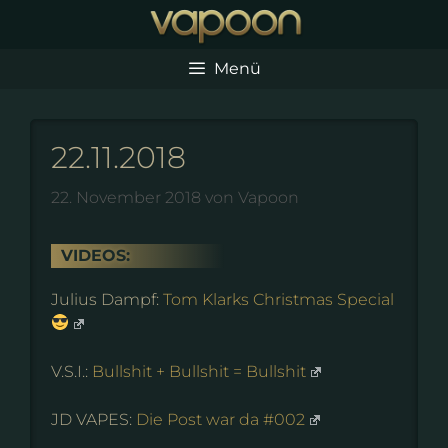
Zum
Inhalt
springen
Menü
22.11.2018
22. November 2018
von
Vapoon
VIDEOS:
Julius Dampf:
Tom Klarks Christmas Special
V.S.I.:
Bullshit + Bullshit = Bullshit
JD VAPES:
Die Post war da #002