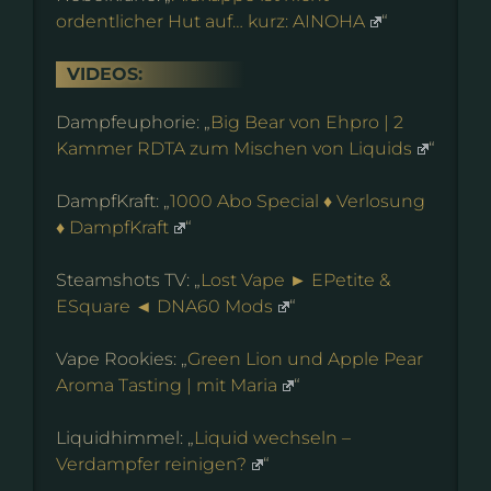
ordentlicher Hut auf… kurz: AINOHA
“
VIDEOS:
Dampfeuphorie: „
Big Bear von Ehpro | 2
Kammer RDTA zum Mischen von Liquids
“
DampfKraft: „
1000 Abo Special ♦ Verlosung
♦ DampfKraft
“
Steamshots TV: „
Lost Vape ► EPetite &
ESquare ◄ DNA60 Mods
“
Vape Rookies: „
Green Lion und Apple Pear
Aroma Tasting | mit Maria
“
Liquidhimmel: „
Liquid wechseln –
Verdampfer reinigen?
“