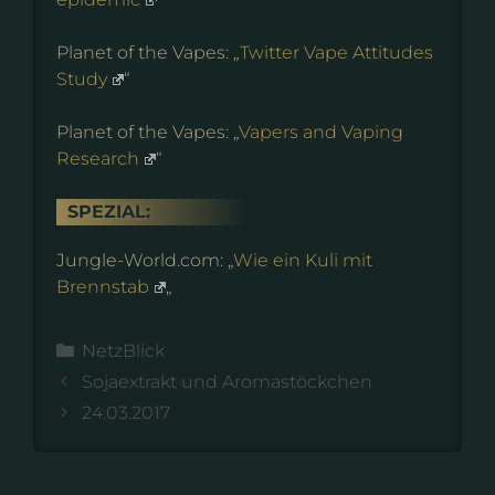
Planet of the Vapes: „
Twitter Vape Attitudes
Study
“
Planet of the Vapes: „
Vapers and Vaping
Research
“
SPEZIAL:
Jungle-World.com: „
Wie ein Kuli mit
Brennstab
„
Kategorien
NetzBlick
Sojaextrakt und Aromastöckchen
24.03.2017