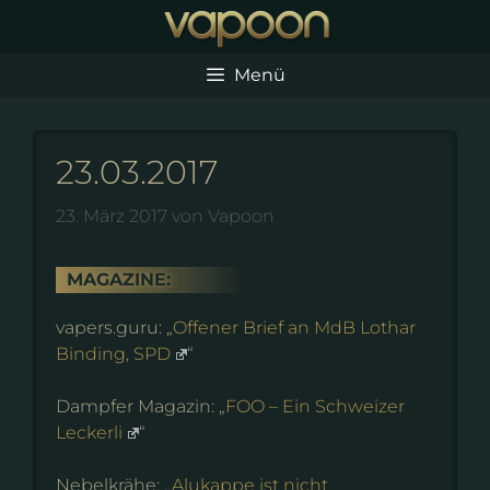
Zum
Inhalt
springen
Menü
23.03.2017
23. März 2017
von
Vapoon
MAGAZINE:
vapers.guru: „
Offener Brief an MdB Lothar
Binding, SPD
“
Dampfer Magazin: „
FOO – Ein Schweizer
Leckerli
“
Nebelkrähe: „
Alukappe ist nicht