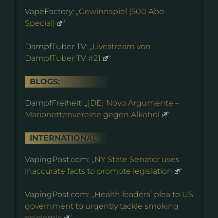
VapeFactory: „
Gewinnspiel (500 Abo-
Special)
“
DampfTuber TV: „
Livestream von
DampfTuber TV #21
“
BLOGS:
DampfFreiheit: „
[DE] Novo Argumente –
Marionettenvereine gegen Alkohol
“
INTERNATIONAL:
VapingPost.com: „
NY State Senator uses
inaccurate facts to promote legislation
“
VapingPost.com: „
Health leaders’ plea to US
government to urgently tackle smoking
epidemic
“