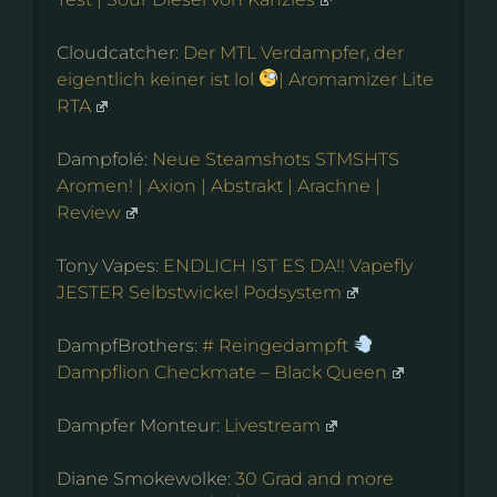
Cloudcatcher:
Der MTL Verdampfer, der
eigentlich keiner ist lol
| Aromamizer Lite
RTA
Dampfolé:
Neue Steamshots STMSHTS
Aromen! | Axion | Abstrakt | Arachne |
Review
Tony Vapes:
ENDLICH IST ES DA!! Vapefly
JESTER Selbstwickel Podsystem
DampfBrothers:
# Reingedampft
Dampflion Checkmate – Black Queen
Dampfer Monteur:
Livestream
Diane Smokewolke:
30 Grad and more