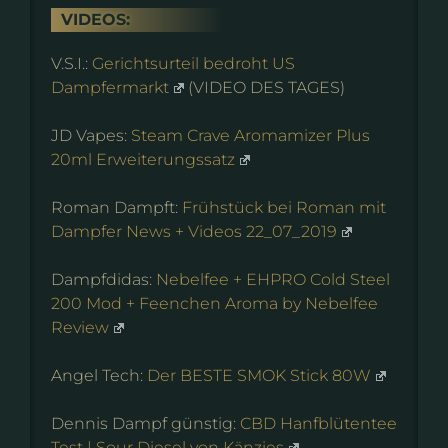
VIDEOS:
V.S.I.:
Gerichtsurteil bedroht US
Dampfermarkt
(VIDEO DES TAGES)
JD Vapes:
Steam Crave Aromamizer Plus
20ml Erweiterungssatz
Roman Dampft:
Frühstück bei Roman mit
Dampfer News + Videos 22_07_2019
Dampfdidas:
Nebelfee + EHPRO Cold Steel
200 Mod + Feenchen Aroma by Nebelfee
Review
Angel Tech:
Der BESTE SMOK Stick 80W
Dennis Dampf günstig:
CBD Hanfblütentee
Test | Sour Diesel von Känzies