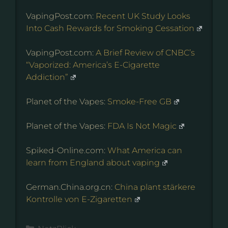
VapingPost.com:
Recent UK Study Looks
Into Cash Rewards for Smoking Cessation
VapingPost.com:
A Brief Review of CNBC’s
“Vaporized: America’s E-Cigarette
Addiction”
Planet of the Vapes:
Smoke-Free GB
Planet of the Vapes:
FDA Is Not Magic
Spiked-Online.com:
What America can
learn from England about vaping
German.China.org.cn:
China plant stärkere
Kontrolle von E-Zigaretten
Kategorien