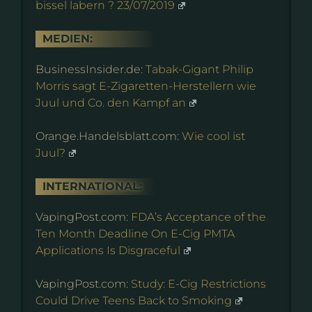
bissel labern ? 23/07/2019
MEDIEN:
BusinessInsider.de:
Tabak-Gigant Philip
Morris sagt E-Zigaretten-Herstellern wie
Juul und Co. den Kampf an
Orange.Handelsblatt.com:
Wie cool ist
Juul?
INTERNATIONAL:
VapingPost.com:
FDA’s Acceptance of the
Ten Month Deadline On E-Cig PMTA
Applications Is Disgraceful
VapingPost.com:
Study: E-Cig Restrictions
Could Drive Teens Back to Smoking