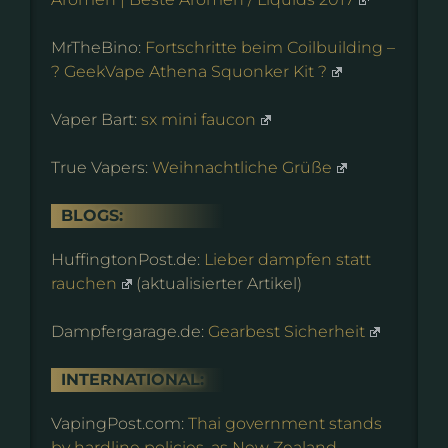
MrTheBino:
Fortschritte beim Coilbuilding –
? GeekVape Athena Squonker Kit ?
Vaper Bart:
sx mini faucon
True Vapers:
Weihnachtliche Grüße
BLOGS:
HuffingtonPost.de:
Lieber dampfen statt
rauchen
(aktualisierter Artikel)
Dampfergarage.de:
Gearbest Sicherheit
INTERNATIONAL:
VapingPost.com:
Thai government stands
by hardline policies, as New Zealand