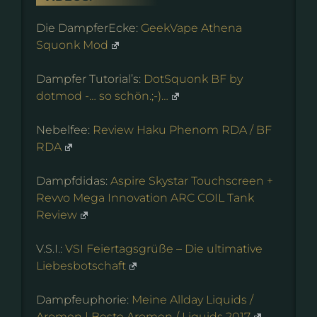
Die DampferEcke:
GeekVape Athena
Squonk Mod
Dampfer Tutorial’s:
DotSquonk BF by
dotmod -… so schön.;-)…
Nebelfee:
Review Haku Phenom RDA / BF
RDA
Dampfdidas:
Aspire Skystar Touchscreen +
Revvo Mega Innovation ARC COIL Tank
Review
V.S.I.:
VSI Feiertagsgrüße – Die ultimative
Liebesbotschaft
Dampfeuphorie:
Meine Allday Liquids /
Aromen | Beste Aromen / Liquids 2017