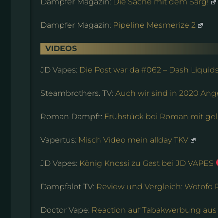
Dampfer Magazin:
Die Sache mit dem Sarg!
Dampfer Magazin:
Pipeline Mesmerize 2
VIDEOS
JD Vapes:
Die Post war da #062 – Dash Liquid
Steambrothers. TV:
Auch wir sind in 2020 A
Roman Dampft:
Frühstück bei Roman mit gel
Vapertus:
Misch Video mein allday TKV
JD Vapes:
König Knossi zu Gast bei JD VAPES
Dampfalot TV:
Review und Vergleich: Wotofo P
Doctor Vape:
Reaction auf Tabakwerbung aus