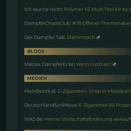
Ich rauche nicht:
Polymer V2 Multi Tool Kit b
DampferChaosClub:
#78 Offener Themenabend
Der Dampfer Talk:
Stammtisch
BLOGS
Matzes DampferEcke:
Wem nutzt es?
MEDIEN
MeinBezirk.at:
E-Zigaretten-Shop in Mistelbac
DeutschlandfunkNova:
E-Zigaretten 95 Proze
WAZ.de:
Herner Wirtschaftsförderung verkau