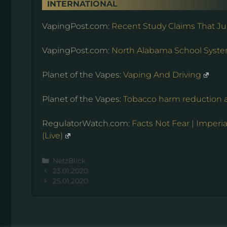
INTERNATIONAL
VapingPost.com:
Recent Study Claims That Juu
VapingPost.com:
North Alabama School System
Planet of the Vapes:
Vaping And Driving
Planet of the Vapes:
Tobacco harm reduction a
RegulatorWatch.com:
Facts Not Fear | Imper
(Live)
Kategorien
NetzBlick
23.01.2020
25.01.2020