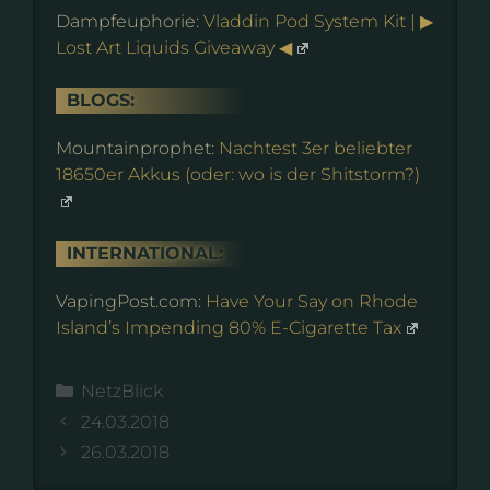
Dampfeuphorie:
Vladdin Pod System Kit | ▶
Lost Art Liquids Giveaway ◀
BLOGS:
Mountainprophet:
Nachtest 3er beliebter
18650er Akkus (oder: wo is der Shitstorm?)
INTERNATIONAL:
VapingPost.com:
Have Your Say on Rhode
Island’s Impending 80% E-Cigarette Tax
Kategorien
NetzBlick
24.03.2018
26.03.2018