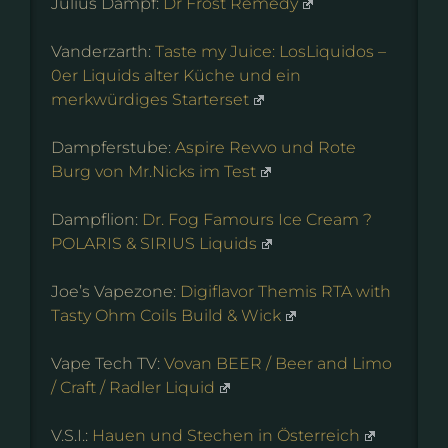
Julius Dampf:
Dr Frost Remedy
Vanderzarth:
Taste my Juice: LosLiquidos –
0er Liquids alter Küche und ein
merkwürdiges Starterset
Dampferstube:
Aspire Revvo und Rote
Burg von Mr.Nicks im Test
Dampflion:
Dr. Fog Famours Ice Cream ?
POLARIS & SIRIUS Liquids
Joe’s Vapezone:
Digiflavor Themis RTA with
Tasty Ohm Coils Build & Wick
Vape Tech TV:
Vovan BEER / Beer and Limo
/ Craft / Radler Liquid
V.S.I.:
Hauen und Stechen in Österreich