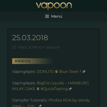
Zum
Inhalt
springen
Menü
25.03.2018
25. März 2018
von
Vapoon
VIDEOS:
VapingApes:
DONUTS ♛ Blue Steel ?
VapingApes:
BigEra Liquids – HAMBURG
MILKY CAKE ♛ #QuickTasting
Dampfer Tutorial’s:
Phobia RDA by Vandy
Vape – …hm,…