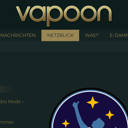
NACHRICHTEN
NETZBLICK
WAS?
E-DAMP
dro Mods –
zimmer