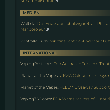
Streammitschnitt
MEDIEN
Welt.de:
Das Ende der Tabakzigarette – Philip 
Marlboro auf
ZentralPlus.ch:
Nikotinsüchtige Kinder auf Lu
INTERNATIONAL
VapingPost.com:
Top Australian Tobacco Trea
Planet of the Vapes:
UKVIA Celebrates 3 Days 
Planet of the Vapes:
FEELM Giveaway Support
Vaping360.com:
FDA Warns Makers of „Unauth