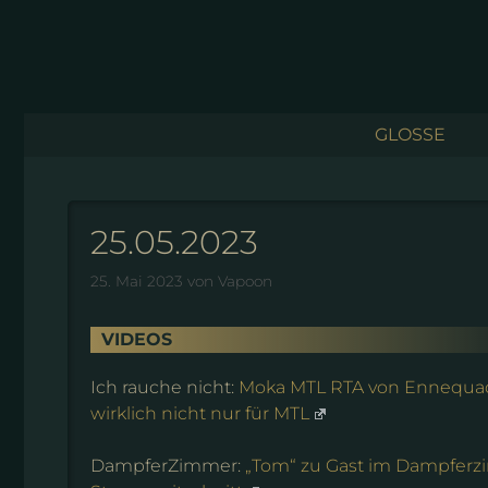
Zum
Inhalt
springen
GLOSSE
25.05.2023
25. Mai 2023
von
Vapoon
VIDEOS
Ich rauche nicht:
Moka MTL RTA von Ennequa
wirklich nicht nur für MTL
DampferZimmer:
„Tom“ zu Gast im Dampfer