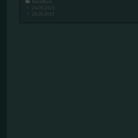
Kategorien
NetzBlick
24.05.2023
26.05.2023