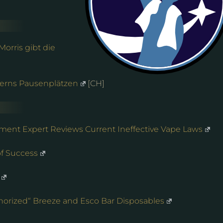
Morris gibt die
zerns Pausenplätzen
[CH]
tment Expert Reviews Current Ineffective Vape Laws
of Success
orized“ Breeze and Esco Bar Disposables