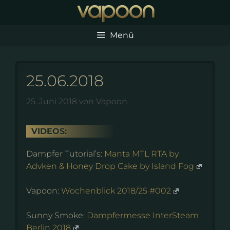
Zum
Inhalt
springen
Menü
25.06.2018
25. Juni 2018
von
Vapoon
VIDEOS:
Dampfer Tutorial’s:
Manta MTL RTA by
Advken & Honey Drop Cake by Island Fog
Vapoon:
Wochenblick 2018/25 #002
Sunny Smoke:
Dampfermesse InterSteam
Berlin 2018