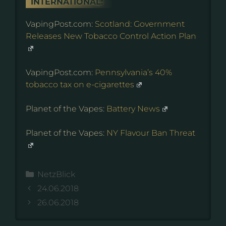
INTERNATIONAL:
VapingPost.com:
Scotland: Government
Releases New Tobacco Control Action Plan
VapingPost.com:
Pennsylvania’s 40%
tobacco tax on e-cigarettes
Planet of the Vapes:
Battery News
Planet of the Vapes:
NY Flavour Ban Threat
Kategorien
NetzBlick
24.06.2018
26.06.2018