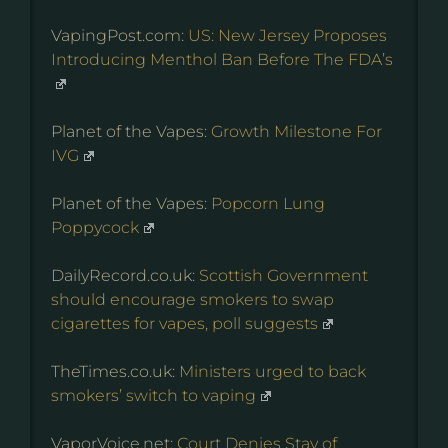
VapingPost.com:
US: New Jersey Proposes
Introducing Menthol Ban Before The FDA’s
Planet of the Vapes:
Growth Milestone For
IVG
Planet of the Vapes:
Popcorn Lung
Poppycock
DailyRecord.co.uk:
Scottish Government
should encourage smokers to swap
cigarettes for vapes, poll suggests
TheTimes.co.uk:
Ministers urged to back
smokers’ switch to vaping
VaporVoice.net:
Court Denies Stay of