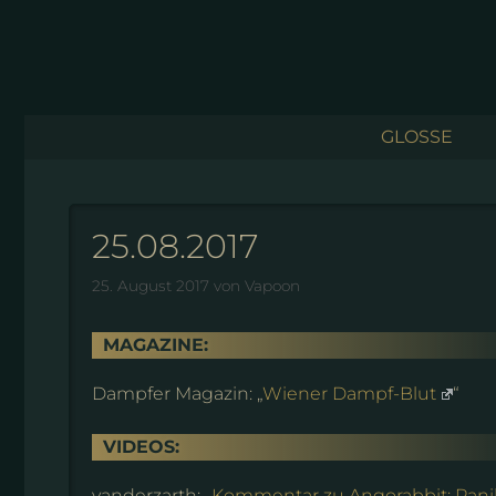
Zum
Inhalt
springen
GLOSSE
25.08.2017
25. August 2017
von
Vapoon
MAGAZINE:
Dampfer Magazin: „
Wiener Dampf-Blut
“
VIDEOS:
vanderzarth: „
Kommentar zu Angorabbit: Panik