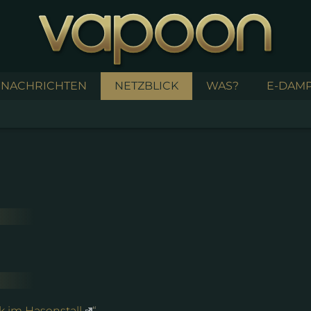
NACHRICHTEN
NETZBLICK
WAS?
E-DAMP
 im Hasenstall
“