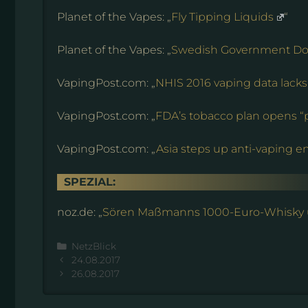
Planet of the Vapes: „
Fly Tipping Liquids
“
Planet of the Vapes: „
Swedish Government Do
VapingPost.com: „
NHIS 2016 vaping data lacks 
VapingPost.com: „
FDA’s tobacco plan opens “
VapingPost.com: „
Asia steps up anti-vaping 
SPEZIAL:
noz.de: „
Sören Maßmanns 1000-Euro-Whisky un
Kategorien
NetzBlick
24.08.2017
26.08.2017