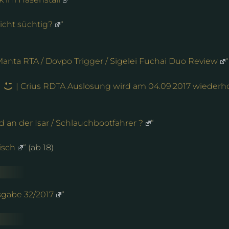
icht süchtig?
“
anta RTA / Dovpo Trigger / Sigelei Fuchai Duo Review
“
n
| Crius RDTA Auslosung wird am 04.09.2017 wiederho
d an der Isar / Schlauchbootfahrer ?
“
isch
“ (ab 18)
sgabe 32/2017
“