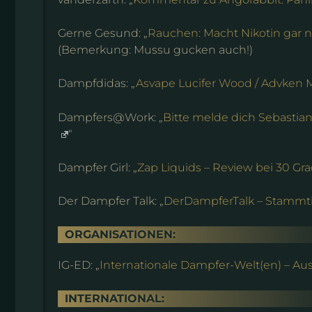
Gerne Gesund: „
Rauchen: Macht Nikotin gar n
(Bemerkung: Mussu gucken auch!)
Dampfdidas: „
Asvape Lucifer Wood / Advken M
Dampfers@Work: „
Bitte melde dich Sebastia
“
Dampfer Girl: „
Zap Liquids – Review bei 30 Gra
Der Dampfer Talk: „
DerDampferTalk – Stammt
ORGANISATIONEN:
IG-ED: „
Internationale Dampfer-Welt(en) – Au
INTERNATIONAL: