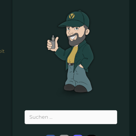
lt
Suchen
nach: