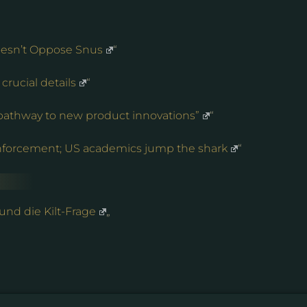
esn’t Oppose Snus
“
crucial details
“
pathway to new product innovations”
“
enforcement; US academics jump the shark
“
d die Kilt-Frage
„