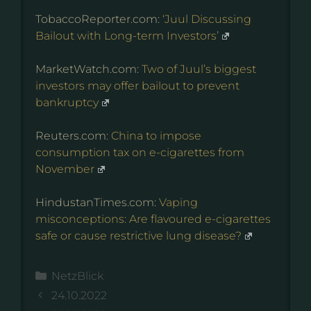
TobaccoReporter.com:
‘Juul Discussing
Bailout with Long-term Investors’
MarketWatch.com:
Two of Juul’s biggest
investors may offer bailout to prevent
bankruptcy
Reuters.com:
China to impose
consumption tax on e-cigarettes from
November
HindustanTimes.com:
Vaping
misconceptions: Are flavoured e-cigarettes
safe or cause restrictive lung disease?
Kategorien
NetzBlick
24.10.2022