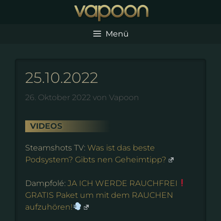
Zum
Inhalt
springen
Menü
25.10.2022
26. Oktober 2022
von
Vapoon
VIDEOS
Steamshots TV:
Was ist das beste
Podsystem? Gibts nen Geheimtipp?
Dampfolé:
JA ICH WERDE RAUCHFREI
GRATIS Paket um mit dem RAUCHEN
aufzuhören!