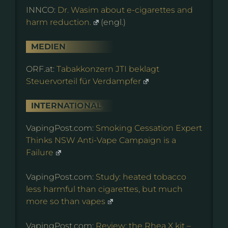
INNCO:
Dr. Wasim about e-cigarettes and
harm reduction.
(engl.)
MEDIEN
ORF.at:
Tabakkonzern JTI beklagt
Steuervorteil für Verdampfer
INTERNATIONAL
VapingPost.com:
Smoking Cessation Expert
Thinks NSW Anti-Vape Campaign is a
Failure
VapingPost.com:
Study: heated tobacco
less harmful than cigarettes, but much
more so than vapes
VapingPost.com:
Review: the Rhea X kit –