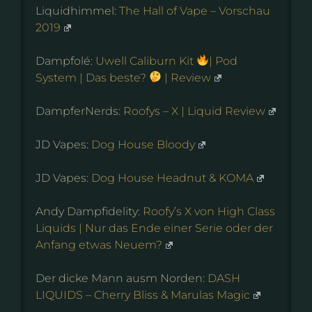
Liquidhimmel:
The Hall of Vape – Vorschau
2019
Dampfolé:
Uwell Caliburn Kit
| Pod
System | Das beste?
| Review
DampferNerds:
Roofys – X | Liquid Review
JD Vapes:
Dog House Bloody
JD Vapes:
Dog House Headnut & KOMA
Andy Dampfidelity:
Roofy’s X von High Class
Liquids | Nur das Ende einer Serie oder der
Anfang etwas Neuem?
Der dicke Mann ausm Norden:
DASH
LIQUIDS – Cherry Bliss & Marulas Magic