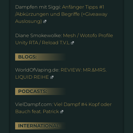
Dampfen mit Siggi:
Anfänger Tipps #1
/Abkürzungen und Begriffe (+Giveaway
Auslosung)
Diane Smokewolke:
Mesh / Wotofo Profile
Unity RTA / Reload T.V.L
BLOGS:
WorldOfVaping.de:
REVIEW: MR.&MRS.
LIQUID REIHE
PODCASTS:
VielDampf.com:
Viel Dampf #4 Kopf oder
Bauch feat. Patrick
INTERNATIONAL: