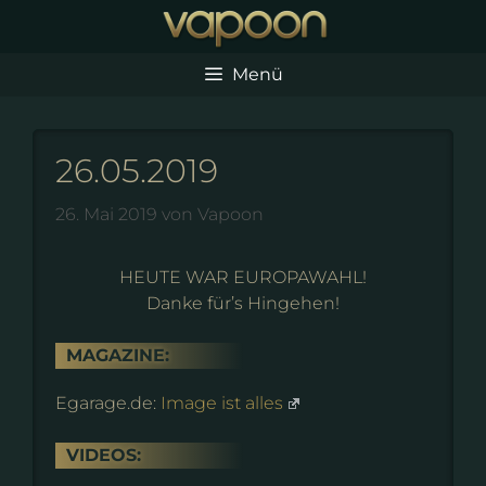
Zum
Inhalt
springen
Menü
26.05.2019
26. Mai 2019
von
Vapoon
HEUTE WAR EUROPAWAHL!
Danke für’s Hingehen!
MAGAZINE:
Egarage.de:
Image ist alles
VIDEOS: