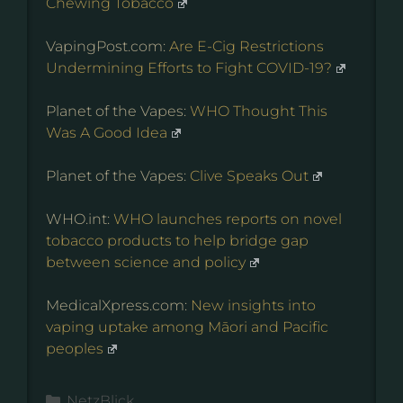
Chewing Tobacco
VapingPost.com:
Are E-Cig Restrictions
Undermining Efforts to Fight COVID-19?
Planet of the Vapes:
WHO Thought This
Was A Good Idea
Planet of the Vapes:
Clive Speaks Out
WHO.int:
WHO launches reports on novel
tobacco products to help bridge gap
between science and policy
MedicalXpress.com:
New insights into
vaping uptake among Māori and Pacific
peoples
Kategorien
NetzBlick