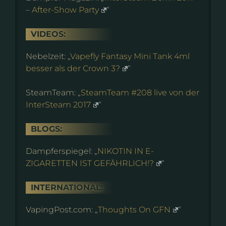
– After-Show Party
“
VIDEOS:
Nebelzeit: „
Vapefly Fantasy Mini Tank 4ml
besser als der Crown 3?
“
SteamTeam: „
SteamTeam #208 live von der
InterSteam 2017
“
BLOGS:
Dampferspiegel: „
NIKOTIN IN E-
ZIGARETTEN IST GEFÄHRLICH!?
“
INTERNATIONAL:
VapingPost.com: „
Thoughts On GFN
“