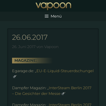
Zum
Inhalt
springen
Menü
26.06.2017
26. Juni 2017
von
Vapoon
MAGAZINE:
Egarage.de: „
EU-E-Liquid-Steuerdschungel
“
Dampfer Magazin: „
InterSteam Berlin 2017
– Die Gesichter der Messe
“
Dampfer Magazin: „
InterSteam Berlin 2017