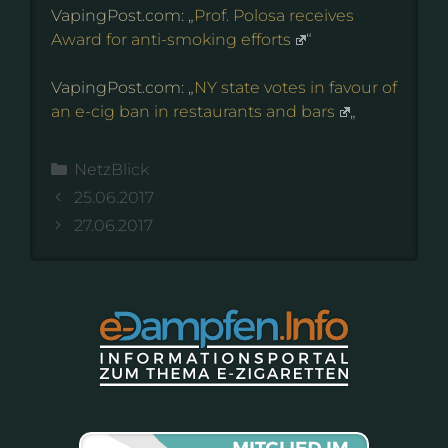
VapingPost.com: „
Prof. Polosa receives
Award for anti-smoking efforts
“
VapingPost.com: „
NY state votes in favour of
an e-cig ban in restaurants and bars
„
Kategorien
NetzBlick
25.06.2017
27.06.2017