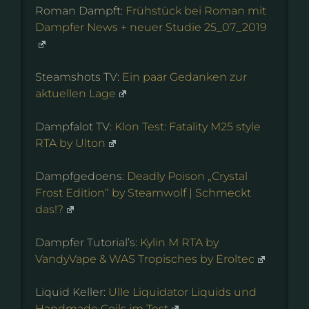
Roman Dampft:
Frühstück bei Roman mit
Dampfer News + neuer Studie 25_07_2019
Steamshots TV:
Ein paar Gedanken zur
aktuellen Lage
Dampfalot TV:
Klon Test: Fatality M25 style
RTA by Ulton
Dampfgedoens:
Deadly Poison „Crystal
Frost Edition“ by Steamwolf | Schmeckt
das!?
Dampfer Tutorial’s:
Kylin M RTA by
VandyVape & WAS Tropisches by Eroltec
Liquid Keller:
Ulle Liquidator Liquids und
Handmade Coils im Test