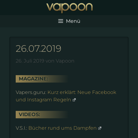
Zum
Inhalt
springen
Menü
26.07.2019
26. Juli 2019
von
Vapoon
MAGAZINE:
Vapers.guru:
Kurz erklärt: Neue Facebook
und Instagram Regeln
VIDEOS:
V.S.I.:
Bücher rund ums Dampfen