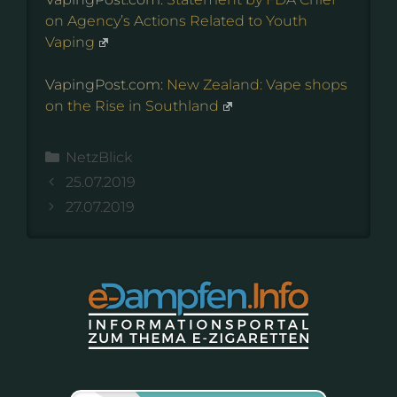
on Agency’s Actions Related to Youth
Vaping
VapingPost.com:
New Zealand: Vape shops
on the Rise in Southland
Kategorien
NetzBlick
25.07.2019
27.07.2019