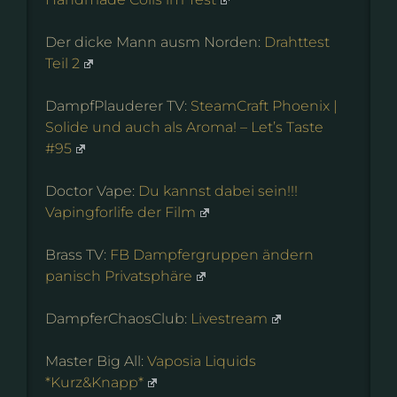
Der dicke Mann ausm Norden:
Drahttest
Teil 2
DampfPlauderer TV:
SteamCraft Phoenix |
Solide und auch als Aroma! – Let’s Taste
#95
Doctor Vape:
Du kannst dabei sein!!!
Vapingforlife der Film
Brass TV:
FB Dampfergruppen ändern
panisch Privatsphäre
DampferChaosClub:
Livestream
Master Big All:
Vaposia Liquids
*Kurz&Knapp*