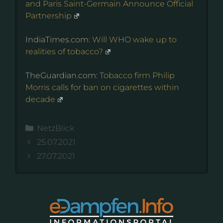
and Paris Saint-Germain Announce Official
Partnership
IndiaTimes.com:
Will WHO wake up to
realities of tobacco?
TheGuardian.com:
Tobacco firm Philip
Morris calls for ban on cigarettes within
decade
Kategorien
NetzBlick
25.07.2021
27.07.2021