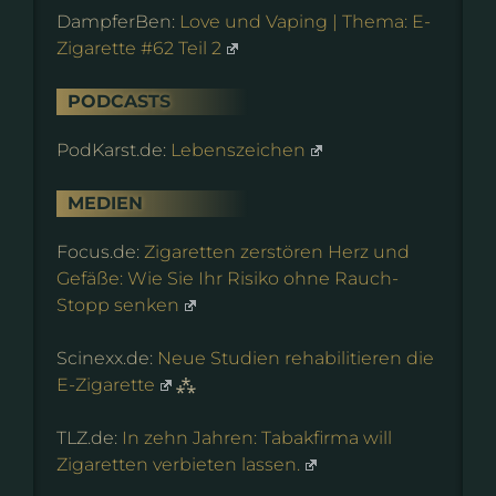
DampferBen:
Love und Vaping | Thema: E-
Zigarette #62 Teil 2
PODCASTS
PodKarst.de:
Lebenszeichen
MEDIEN
Focus.de:
Zigaretten zerstören Herz und
Gefäße: Wie Sie Ihr Risiko ohne Rauch-
Stopp senken
Scinexx.de:
Neue Studien rehabilitieren die
E-Zigarette
⁂
TLZ.de:
In zehn Jahren: Tabakfirma will
Zigaretten verbieten lassen.