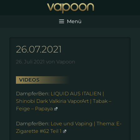
Zum
Inhalt
springen
Menü
26.07.2021
26. Juli 2021
von
Vapoon
VIDEOS
DampferBen:
LIQUID AUS ITALIEN |
Shinobi Dark Valkiria VaporArt | Tabak –
Feige – Papaya
DampferBen:
Love und Vaping | Thema: E-
Zigarette #62 Teil 1