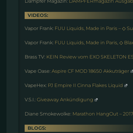
Dampfer Magazin:
DAMPFERmagazin Ausgabe
VIDEOS:
Vapor Frank:
FUU Liquids, Made in Paris – ◇ S
Vapor Frank:
FUU Liquids, Made in Paris, ◇ Bla
Brass TV:
KEIN Review vom EXO SKELETON ES3
Vape Oase:
Aspire CF MOD 18650 Akkuträger
VapeHex:
PJ Empire II Cinna Flakes Liquid
V.S.I.:
Giveaway Ankündigung
Diane Smokewolke:
Marathon HangOut – 2017
BLOGS: