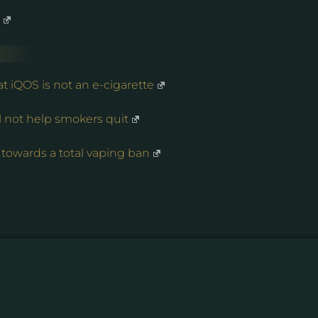
 iQOS is not an e-cigarette
ll not help smokers quit
owards a total vaping ban