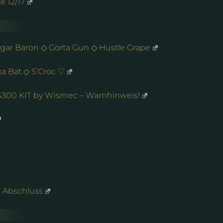
 12/17
ugar Baron ◇ Gorta Gun ◇ Hustle Grape
xa Bat ◇ S’Croc ♡
00 KIT by Wismec – Warnhinweis!
 Abschluss