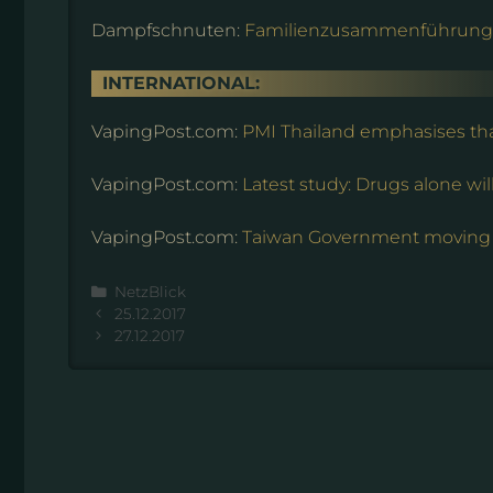
Dampfschnuten:
Familienzusammenführung
INTERNATIONAL:
VapingPost.com:
PMI Thailand emphasises that
VapingPost.com:
Latest study: Drugs alone wi
VapingPost.com:
Taiwan Government moving t
Kategorien
NetzBlick
25.12.2017
27.12.2017