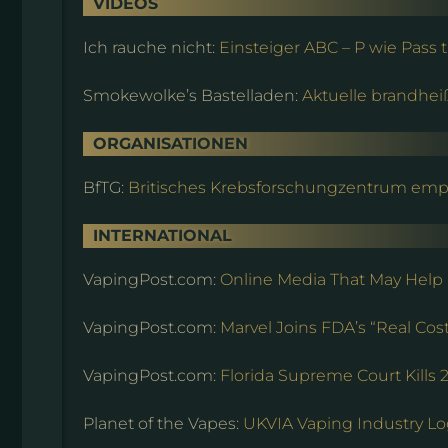
VIDEOS
Ich rauche nicht:
Einsteiger ABC – P wie Pass
Smokewolke’s Bastelladen:
Aktuelle brandhe
ORGANISATIONEN
BfTG:
Britisches Krebsforschungzentrum empfi
INTERNATIONAL
VapingPost.com:
Online Media That May Help
VapingPost.com:
Marvel Joins FDA’s “Real Co
VapingPost.com:
Florida Supreme Court Kills 2
Planet of the Vapes:
UKVIA Vaping Industry Log