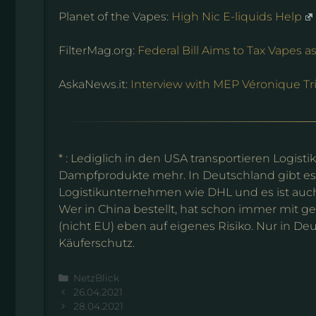
Planet of the Vapes:
High Nic E-liquids Help
FilterMag.org:
Federal Bill Aims to Tax Vapes a
AskaNews.it:
Interview with MEP Véronique Tril
* : Lediglich in den USA transportieren Logi
Dampfprodukte mehr. In Deutschland gibt es 
Logistikunternehmen wie DHL und es ist auch 
Wer in China bestellt, hat schon immer mit g
(nicht EU) eben auf eigenes Risiko. Nur in 
Käuferschutz.
Kategorien
NetzBlick
26.04.2021
28.04.2021