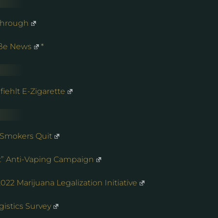
 through
iße News
*
ehlt E-Zigarette
 Smokers Quit
st” Anti-Vaping Campaign
022 Marijuana Legalization Initiative
istics Survey