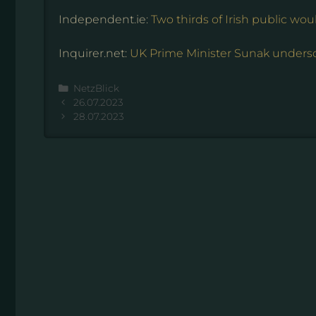
Independent.ie:
Two thirds of Irish public wou
Inquirer.net:
UK Prime Minister Sunak underscor
Kategorien
NetzBlick
26.07.2023
28.07.2023