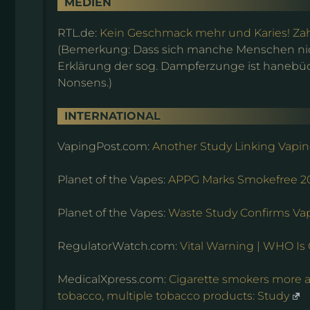
MEDIEN
RTL.de:
Kein Geschmack mehr und Karies! Za
(Bemerkung: Dass sich manche Menschen nich
Erklärung der sog. Dampferzunge ist hanebüc
Nonsens.)
INTERNATIONAL
VapingPost.com:
Another Study Linking Vaping
Planet of the Vapes:
APPG Marks Smokefree 20
Planet of the Vapes:
Waste Study Confirms Vap
RegulatorWatch.com:
Vital Warning | WHO Is
MedicalXpress.com:
Cigarette smokers more a
tobacco, multiple tobacco products: Study