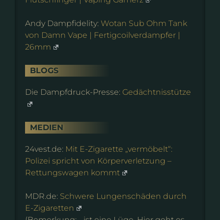
Andy Dampfidelity:
Wotan Sub Ohm Tank
von Damn Vape | Fertigcoilverdampfer |
26mm
BLOGS
Die Dampfdruck-Presse:
Gedächtnisstütze
MEDIEN
24vest.de:
Mit E-Zigarette „vermöbelt“:
Polizei spricht von Körperverletzung –
Rettungswagen kommt
MDR.de:
Schwere Lungenschäden durch
E-Zigaretten
(Bemerkung: …ist eine Lüge. Hier geht es