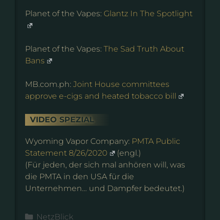
Planet of the Vapes:
Glantz In The Spotlight
Planet of the Vapes:
The Sad Truth About
Bans
MB.com.ph:
Joint House committees
approve e-cigs and heated tobacco bill
VIDEO SPEZIAL
Wyoming Vapor Company:
PMTA Public
Statement 8/26/2020
(engl.)
(Für jeden, der sich mal anhören will, was
die PMTA in den USA für die
Unternehmen… und Dampfer bedeutet.)
Kategorien
NetzBlick