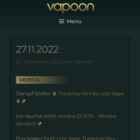
Zum
Inhalt
springen
Menü
27.11.2022
27. November 2022
von
Vapoon
VIDEOS
Dampf Wolke:
♛ Thelema Mini by Lost Vape
♛
Ich rauche nicht:
Arcana 22 RTA – Review
deutsch
Fog Maker Finti:
Lost Vape Thelema Mini