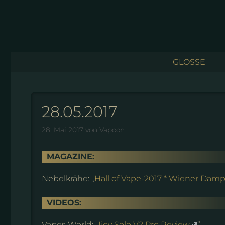
Zum
Inhalt
springen
GLOSSE
28.05.2017
28. Mai 2017
von
Vapoon
MAGAZINE:
Nebelkrähe: „
Hall of Vape-2017 * Wiener Dam
VIDEOS:
Vapes World: „
Ijoy Solo V2 Pro Review
“