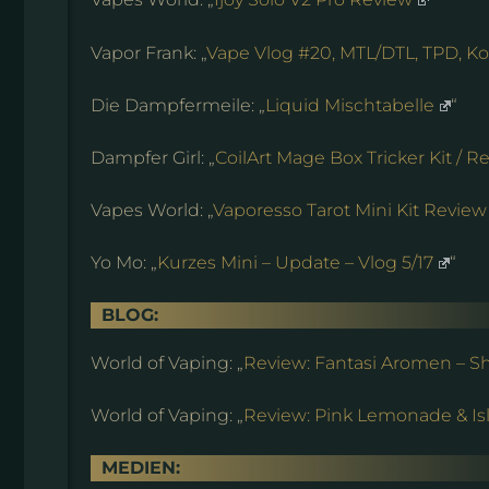
Vapor Frank: „
Vape Vlog #20, MTL/DTL, TPD,
Die Dampfermeile: „
Liquid Mischtabelle
“
Dampfer Girl: „
CoilArt Mage Box Tricker Kit / R
Vapes World: „
Vaporesso Tarot Mini Kit Review
Yo Mo: „
Kurzes Mini – Update – Vlog 5/17
“
BLOG:
World of Vaping: „
Review: Fantasi Aromen – S
World of Vaping: „
Review: Pink Lemonade & Is
MEDIEN: