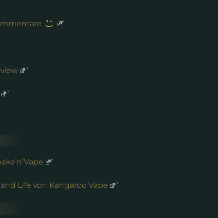
 Kommentare
“
eview
“
“
hake’n’Vape
“
land Life von Kangaroo Vape
“