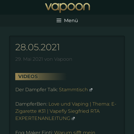
Zum
Inhalt
springen
Menü
28.05.2021
29. Mai 2021
von
Vapoon
VIDEOS
Der Dampfer Talk:
Stammtisch
DampferBen:
Love und Vaping | Thema: E-
Zigarette #31 | Vapefly Siegfried RTA
EXPERTENANLEITUNG
Fog Maker Finti:
Warum sifft mein