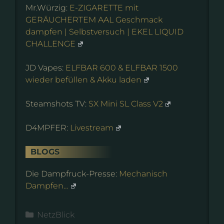
Mr.Würzig:
E-ZIGARETTE mit
GERÄUCHERTEM AAL Geschmack
dampfen | Selbstversuch | EKEL LIQUID
CHALLENGE
JD Vapes:
ELFBAR 600 & ELFBAR 1500
wieder befüllen & Akku laden
Steamshots TV:
SX Mini SL Class V2
D4MPFER:
Livestream
BLOGS
Die Dampfruck-Presse:
Mechanisch
Dampfen…
Kategorien
NetzBlick