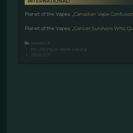
INTERNATIONAL:
Planet of the Vapes: „
Canadian Vape Confusio
Planet of the Vapes: „
Cancer Survivors Who Qu
Kategorien
NetzBlick
Ne Lösung ist keine Lösung
29.09.2017