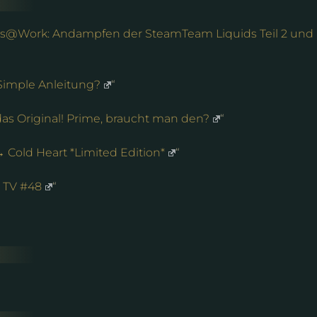
s@Work: Andampfen der SteamTeam Liquids Teil 2 und
 Simple Anleitung?
“
as Original! Prime, braucht man den?
“
→ Cold Heart *Limited Edition*
“
 TV #48
“