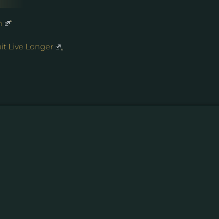
n
“
it Live Longer
„