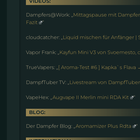
VIDEOS:
Dampfers@Work: „
Mittagspause mit Dampfer
Fazit
“
cloudcatcher: „
Liquid mischen für Anfänger |
Vapor Frank: „
Kayfun Mini V3 von Svoemesto, d
TrueVapers: „
[ Aroma-Test #6 ] Kapka`s Flava 
DampfTuber TV: „
Livestream von DampfTuber
VapeHex: „
Augvape II Merlin mini RDA Kit
“
BLOG:
Der Dampfer Blog: „
Aromamizer Plus Rdta
“