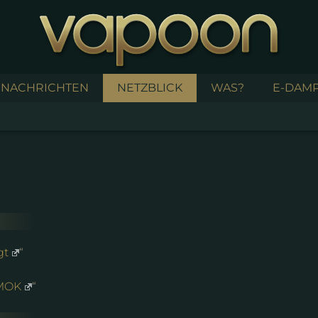
NACHRICHTEN
NETZBLICK
WAS?
E-DAMP
gt
“
SMOK
“