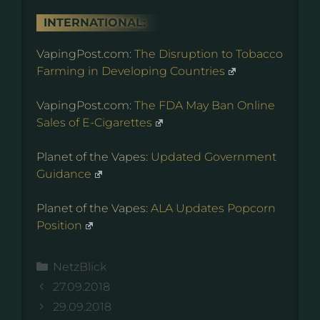
INTERNATIONAL:
VapingPost.com:
The Disruption to Tobacco
Farming in Developing Countries
VapingPost.com:
The FDA May Ban Online
Sales of E-Cigarettes
Planet of the Vapes:
Updated Government
Guidance
Planet of the Vapes:
ALA Updates Popcorn
Position
Kategorien
NetzBlick
27.09.2018
29.09.2018