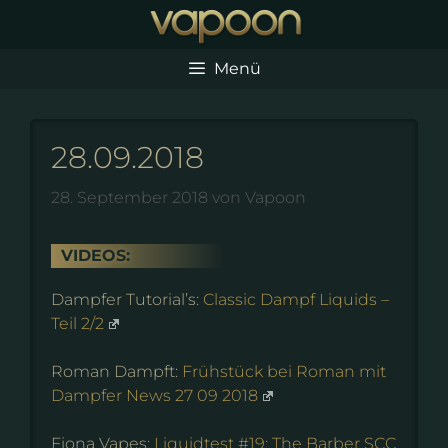
Zum
Inhalt
springen
Menü
28.09.2018
28. September 2018
von
Vapoon
VIDEOS:
Dampfer Tutorial’s:
Classic Dampf Liquids –
Teil 2/2
Roman Dampft:
Frühstück bei Roman mit
Dampfer News 27 09 2018
Fiona Vapes:
Liquidtest #19: The Barber SCC