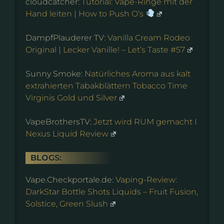
cloudcatcher:
Tutorial: Vape-Ringe mit der
Hand leiten | How to Push O’s
DampfPlauderer TV:
Vanilla Cream Rodeo
Original | Lecker Vanille! – Let’s Taste #57
Sunny Smoke:
Natürliches Aroma aus kalt
extrahierten Tabakblättern Tobacco Time
Virginis Gold und Silver
VapeBrothersTV:
Jetzt wird RUM gemacht I
Nexus Liquid Review
BLOGS:
Vape.Checkportale.de:
Vaping-Review:
DarkStar Bottle Shots Liquids – Fruit Fusion,
Solstice, Green Slush