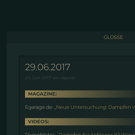
Zum
Inhalt
springen
GLOSSE
29.06.2017
29. Juni 2017
von
Vapoon
MAGAZINE:
Egarage.de: „
Neue Untersuchung: Dampfen v
VIDEOS:
Dampfdidas: „
Dampfen für Anfänger #2 Warum