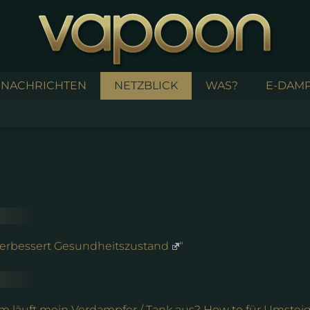
NACHRICHTEN
NETZBLICK
WAS?
E-DAMP
erbessert Gesundheitszustand
“
 läuft mein Verdampfer / Tank aus? How to für Umstei