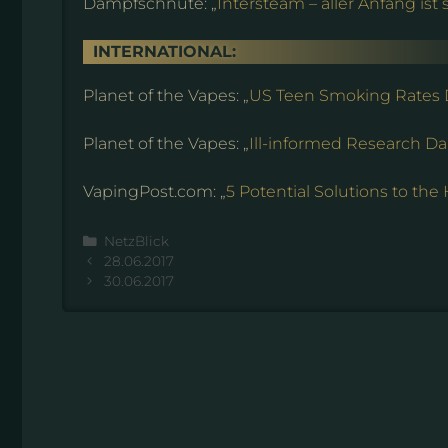
Dampfschnute: „
Intersteam – aller Anfang ist
INTERNATIONAL:
Planet of the Vapes: „
US Teen Smoking Rates 
Planet of the Vapes: „
Ill-informed Research 
VapingPost.com: „
5 Potential Solutions to th
Kategorien
NetzBlick
28.06.2017
30.06.2017