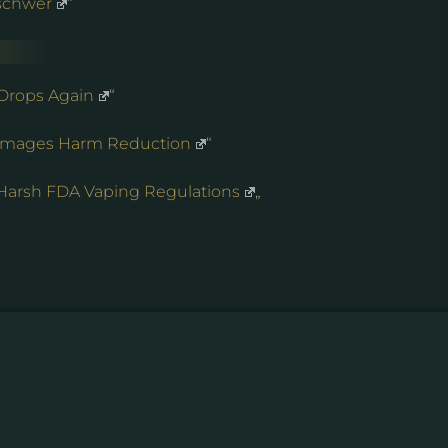
 schwer
“
Drops Again
“
Damages Harm Reduction
“
e Harsh FDA Vaping Regulations
„