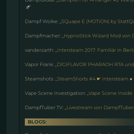
“
Dampf Wolke: „
SQuape E (MOTION) by StattQ
Dampfmacher: „
HypnoStick Wizard Mod von 
vanderzarth: „
Intersteam 2017: Familiär in Berl
Vapor Frank: „
DIGIFLAVOR PHARAOH RTA un
Steamshots: „
SteamShorts #4 ☛ Intersteam ● 
Vape Scene Investigation: „
Vape Scene Inside
DampfTuber TV: „
Livestream von DampfTuber
BLOGS: