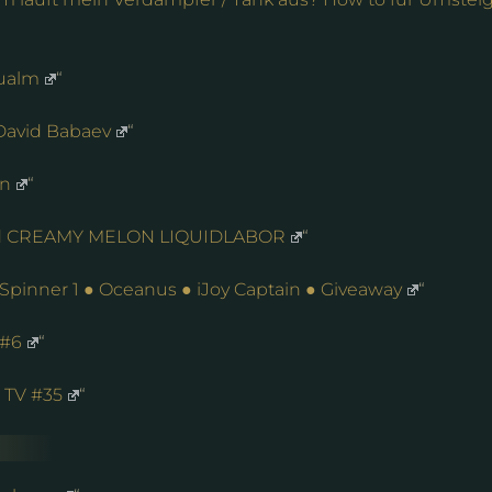
ualm
“
David Babaev
“
in
“
d CREAMY MELON LIQUIDLABOR
“
Spinner 1 ● Oceanus ● iJoy Captain ● Giveaway
“
 #6
“
 TV #35
“