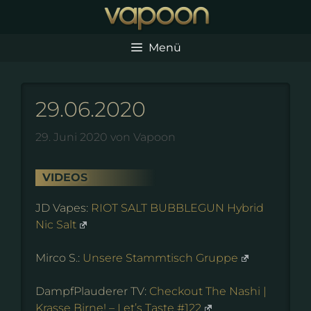
Zum
Inhalt
springen
Menü
29.06.2020
29. Juni 2020
von
Vapoon
VIDEOS
JD Vapes:
RIOT SALT BUBBLEGUN Hybrid
Nic Salt
Mirco S.:
Unsere Stammtisch Gruppe
DampfPlauderer TV:
Checkout The Nashi |
Krasse Birne! – Let’s Taste #122