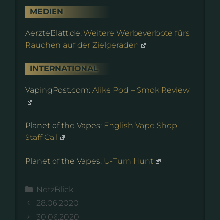
MEDIEN
AerzteBlatt.de:
Weitere Werbeverbote fürs
Rauchen auf der Zielgeraden
INTERNATIONAL
VapingPost.com:
Alike Pod – Smok Review
Planet of the Vapes:
English Vape Shop
Staff Call
Planet of the Vapes:
U-Turn Hunt
Kategorien
NetzBlick
28.06.2020
30.06.2020