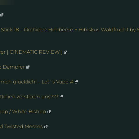
Stick 18 – Orchidee Himbeere + Hibiskus Waldfrucht by 
fer [ CINEMATIC REVIEW ]
ene Dampfer
mich glücklich! – Let´s Vape #
inien zerstören uns???
op / White Bishop
d Twisted Messes