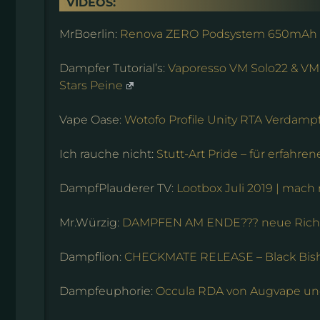
VIDEOS:
MrBoerlin:
Renova ZERO Podsystem 650mAh
Dampfer Tutorial’s:
Vaporesso VM Solo22 & VM 
Stars Peine
Vape Oase:
Wotofo Profile Unity RTA Verdamp
Ich rauche nicht:
Stutt-Art Pride – für erfahr
DampfPlauderer TV:
Lootbox Juli 2019 | mach 
Mr.Würzig:
DAMPFEN AM ENDE??? neue Richtl
Dampflion:
CHECKMATE RELEASE – Black Bish
Dampfeuphorie:
Occula RDA von Augvape un