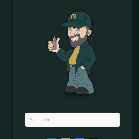
5
Suchen
nach: