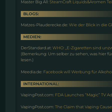
Master Big All:
SteamCraft Liquids&Aromen Tei
BLOGS:
Matzes-Plauderecke.de:
Wie der Blick in die G
MEDIEN:
DerStandard.at:
WHO: „E-Zigaretten sind unzwe
(Bemerkung: Um selber zu sehen, was hier für
lesen.)
Meedia.de:
Facebook will Werbung für Alkohol
INTERNATIONAL:
VapingPost.com:
FDA Launches “Magic” TV A
VapingPost.com:
The Claim that Vaping Cause