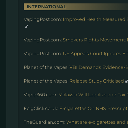
INTERNATIONAL
VapingPost.com:
Improved Health Measured i
VapingPost.com:
Smokers Rights Movement: Fi
VapingPost.com:
US Appeals Court Ignores FD
Planet of the Vapes:
VBI Demands Evidence-
Planet of the Vapes:
Relapse Study Criticised
Vapig360.com:
Malaysia Will Legalize and Tax
EcigClick.co.uk:
E-cigarettes On NHS Prescript
TheGuardian.com:
What are e-cigarettes and a