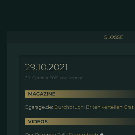
Zum
Inhalt
springen
GLOSSE
29.10.2021
30. Oktober 2021
von
Vapoon
MAGAZINE
Egarage.de:
Durchbruch: Briten verteilen Grat
VIDEOS
Der Dampfer Talk:
Stammtisch