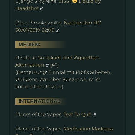
Django SixtyNine:
SISSI
Liquid by
Headshot
Diane Smokewolke:
Nachteulen HO
30/01/2019 22:00
MEDIEN:
Heute.at:
So riskant sind Zigaretten-
Alternativen
[AT]
(Bemerkung: Einmal mit Profis arbeiten…
Übrigens, das über Benzoesäure ist
kompletter Unsinn.)
INTERNATIONAL:
Planet of the Vapes:
Text To Quit
Planet of the Vapes:
Medication Madness