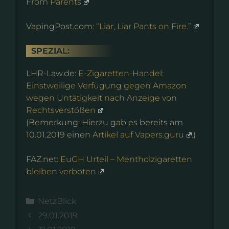
From Parents
VapingPost.com:
“Liar, Liar Pants on Fire.”
SPEZIAL:
LHR-Law.de:
E-Zigaretten-Handel:
Einstweilige Verfügung gegen Amazon
wegen Untätigkeit nach Anzeige von
Rechtsverstößen
(Bemerkung: Hierzu gab es bereits am
10.01.2019 einen
Artikel auf Vapers.guru
.)
FAZ.net:
EuGH Urteil – Mentholzigaretten
bleiben verboten
Kategorien
NetzBlick
29.01.2019