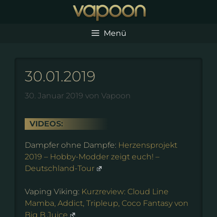
Zum
Inhalt
springen
Menü
30.01.2019
30. Januar 2019
von
Vapoon
VIDEOS:
Dampfer ohne Dampfe:
Herzensprojekt
2019 – Hobby-Modder zeigt euch! –
Deutschland-Tour
Vaping Viking:
Kurzreview: Cloud Line
Mamba, Addict, Tripleup, Coco Fantasy von
Big B Juice