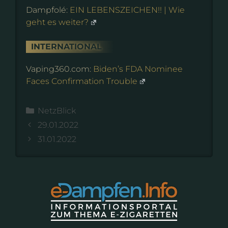
Dampfolé:
EIN LEBENSZEICHEN!! | Wie
geht es weiter?
INTERNATIONAL
Vaping360.com:
Biden’s FDA Nominee
Faces Confirmation Trouble
Kategorien
NetzBlick
29.01.2022
31.01.2022