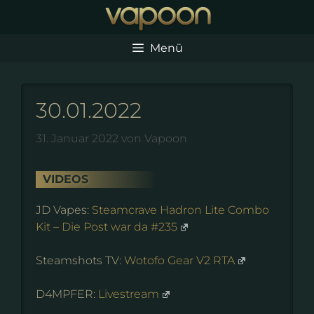
Zum
Inhalt
springen
Menü
30.01.2022
31. Januar 2022
von
Vapoon
VIDEOS
JD Vapes:
Steamcrave Hadron Lite Combo
Kit – Die Post war da #235
Steamshots TV:
Wotofo Gear V2 RTA
D4MPFER:
Livestream