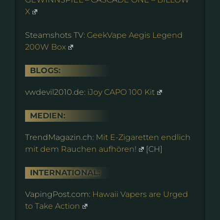
X
Steamshots TV:
GeekVape Aegis Legend
200W Box
BLOGS:
vwdevil2010.de:
iJoy CAPO 100 Kit
MEDIEN:
TrendMagazin.ch:
Mit E-Zigaretten endlich
mit dem Rauchen aufhören!
[CH]
INTERNATIONAL:
VapingPost.com:
Hawaii Vapers are Urged
to Take Action