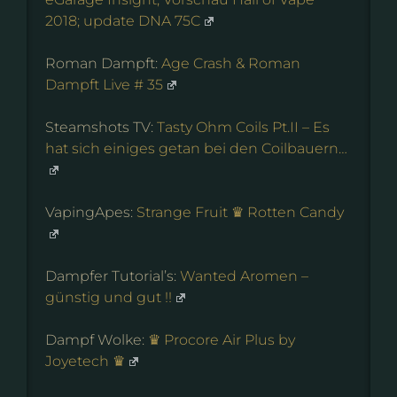
2018; update DNA 75C
Roman Dampft:
Age Crash & Roman
Dampft Live # 35
Steamshots TV:
Tasty Ohm Coils Pt.II – Es
hat sich einiges getan bei den Coilbauern…
VapingApes:
Strange Fruit ♛ Rotten Candy
Dampfer Tutorial’s:
Wanted Aromen –
günstig und gut !!
Dampf Wolke:
♛ Procore Air Plus by
Joyetech ♛