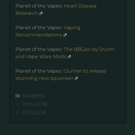
Planet of the Vapes:
Heart Disease
Research
Planet of the Vapes:
Vaping
Recommendations
Planet of the Vapes:
The BBGen by Sturm
and Vape Ware Mods
Planet of the Vapes:
Oumier to release
stunning new squonker
Kategorien
NetzBlick
29.04.2018
01.05.2018