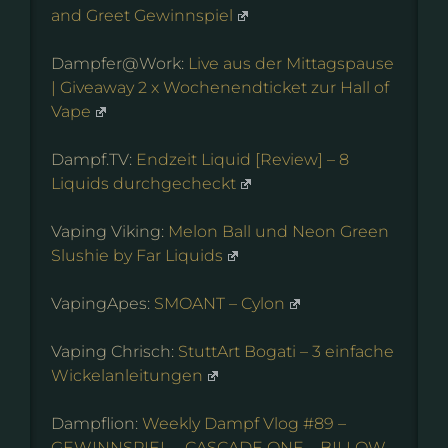
and Greet Gewinnspiel
Dampfer@Work:
Live aus der Mittagspause
| Giveaway 2 x Wochenendticket zur Hall of
Vape
Dampf.TV:
Endzeit Liquid [Review] – 8
Liquids durchgecheckt
Vaping Viking:
Melon Ball und Neon Green
Slushie by Far Liquids
VapingApes:
SMOANT – Cylon
Vaping Chrisch:
StuttArt Bogati – 3 einfache
Wickelanleitungen
Dampflion:
Weekly Dampf Vlog #89 –
GEWINNSPIEL – CASCADE ONE – BILLOW