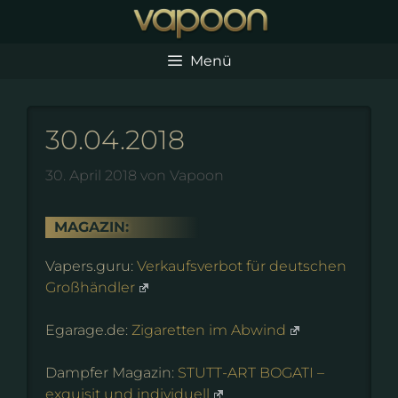
Zum
Inhalt
springen
Menü
30.04.2018
30. April 2018
von
Vapoon
MAGAZIN:
Vapers.guru:
Verkaufsverbot für deutschen
Großhändler
Egarage.de:
Zigaretten im Abwind
Dampfer Magazin:
STUTT-ART BOGATI –
exquisit und individuell