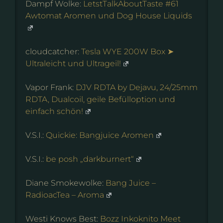
Dampf Wolke:
LetstTalkAboutTaste #61
Awtomat Aromen und Dog House Liquids
cloudcatcher:
Tesla WYE 200W Box ➤
Ultraleicht und Ultrageil!
Vapor Frank:
DJV RDTA by Dejavu, 24/25mm
RDTA, Dualcoil, geile Befülloption und
einfach schön!
V.S.I.:
Quickie: Bangjuice Aromen
V.S.I.:
be posh „darkburnert“
Diane Smokewolke:
Bang Juice –
RadioacTea – Aroma
Westi Knows Best:
Bozz Inkoknito Meet