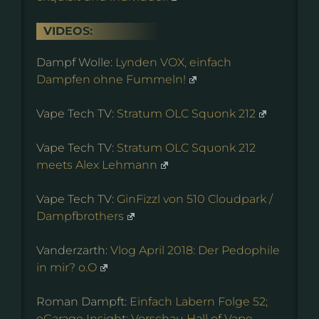
VIDEOS:
Dampf Wolle:
Lynden VOX, einfach
Dampfen ohne Fummeln!
Vape Tech TV:
Stratum OLC Squonk 212
Vape Tech TV:
Stratum OLC Squonk 212
meets Alex Lehmann
Vape Tech TV:
GinFizzl von 510 Cloudpark /
Dampfbrothers
Vanderzarth:
Vlog April 2018: Der Pedophile
in mir? o.O
Roman Dampft:
Einfach Labern Folge 52;
eGarage Insight; Vorschau Hall of Vape