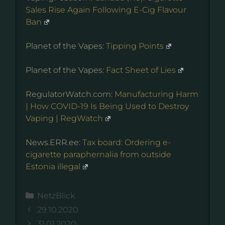
Sales Rise Again Following E-Cig Flavour
Ban
Planet of the Vapes:
Tipping Points
Planet of the Vapes:
Fact Sheet of Lies
RegulatorWatch.com:
Manufacturing Harm
| How COVID-19 Is Being Used to Destroy
Vaping | RegWatch
News.ERR.ee:
Tax board: Ordering e-
cigarette paraphernalia from outside
Estonia illegal
Kategorien
NetzBlick
29.10.2020
31.01.2020