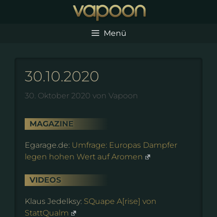
Zum
Inhalt
springen
Menü
30.10.2020
30. Oktober 2020
von
Vapoon
MAGAZINE
Egarage.de:
Umfrage: Europas Dampfer
legen hohen Wert auf Aromen
VIDEOS
Klaus Jedelksy:
SQuape A[rise] von
StattQualm