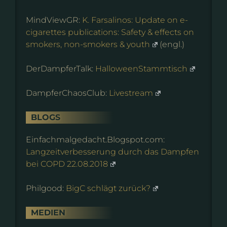
MindViewGR:
K. Farsalinos: Update on e-
cigarettes publications: Safety & effects on
smokers, non-smokers & youth
(engl.)
DerDampferTalk:
HalloweenStammtisch
DampferChaosClub:
Livestream
BLOGS
Einfachmalgedacht.Blogspot.com:
Langzeitverbesserung durch das Dampfen
bei COPD 22.08.2018
Philgood:
BigC schlägt zurück?
MEDIEN