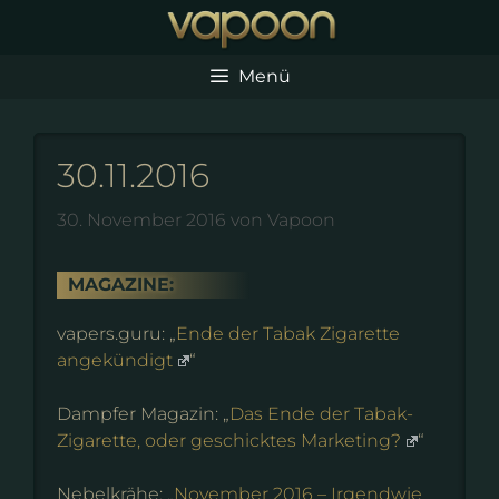
Zum
Inhalt
springen
Menü
30.11.2016
30. November 2016
von
Vapoon
MAGAZINE:
vapers.guru: „
Ende der Tabak Zigarette
angekündigt
“
Dampfer Magazin: „
Das Ende der Tabak-
Zigarette, oder geschicktes Marketing?
“
Nebelkrähe: „
November 2016 – Irgendwie