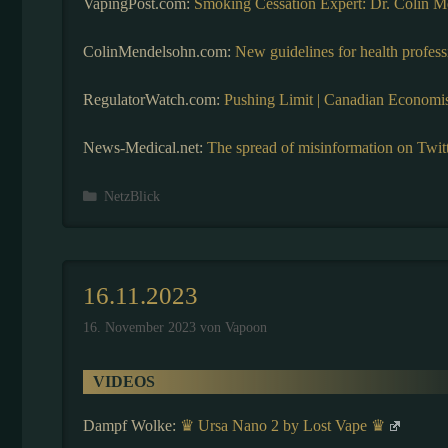
VapingPost.com:
Smoking Cessation Expert: Dr. Colin M
ColinMendelsohn.com:
New guidelines for health profess
RegulatorWatch.com:
Pushing Limit | Canadian Economi
News-Medical.net:
The spread of misinformation on Twit
Kategorien
NetzBlick
16.11.2023
16. November 2023
von
Vapoon
VIDEOS
Dampf Wolke:
♛ Ursa Nano 2 by Lost Vape ♛