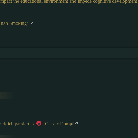
o impact the educational environment and impede cognitive development
 Than Smoking’
klich passiert ist
| Classic Dampf