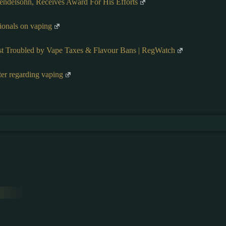
endelsohn, Receives Award For His Efforts
ionals on vaping
st Troubled by Vape Taxes & Flavour Bans | RegWatch
ter regarding vaping