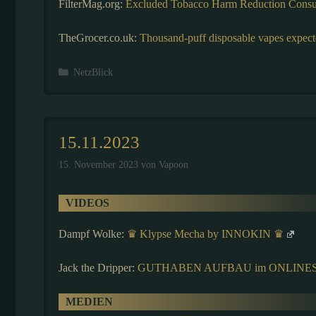
FilterMag.org:
Excluded Tobacco Harm Reduction Consu
TheGrocer.co.uk:
Thousand-puff disposable vapes expecte
Kategorien
NetzBlick
15.11.2023
15. November 2023
von
Vapoon
VIDEOS
Dampf Wolke:
♛ Klypse Mecha by INNOKIN ♛
Jack the Dripper:
GUTHABEN AUFBAU im ONLINESHOP
MEDIEN