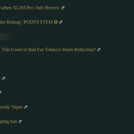
rben XLIM Pro | Info Review
ler Beitrag | PODSYSTEM ✪
s This Good or Bad For Tobacco Harm Reduction?
r
velty Vapes
aping ban