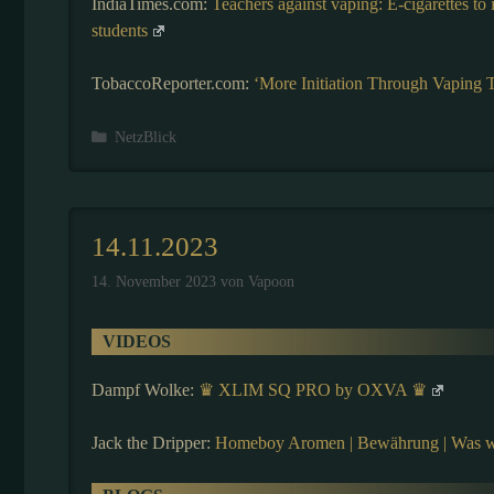
IndiaTimes.com:
Teachers against vaping: E-cigarettes t
students
TobaccoReporter.com:
‘More Initiation Through Vaping
Kategorien
NetzBlick
14.11.2023
14. November 2023
von
Vapoon
VIDEOS
Dampf Wolke:
♛ XLIM SQ PRO by OXVA ♛
Jack the Dripper:
Homeboy Aromen | Bewährung | Was wir