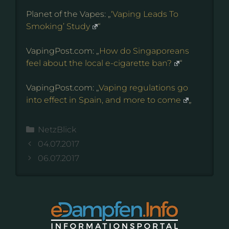
Planet of the Vapes: „
‘Vaping Leads To
Smoking’ Study
“
VapingPost.com: „
How do Singaporeans
feel about the local e-cigarette ban?
“
VapingPost.com: „
Vaping regulations go
into effect in Spain, and more to come
„
Kategorien
NetzBlick
04.07.2017
06.07.2017