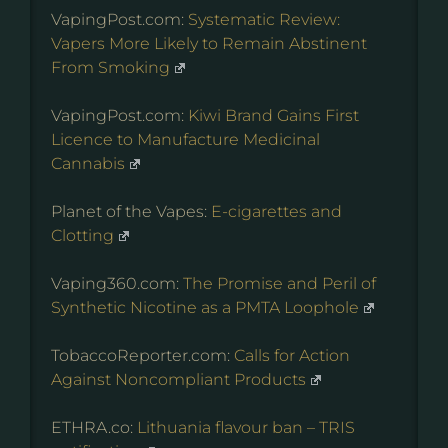
VapingPost.com:
Systematic Review:
Vapers More Likely to Remain Abstinent
From Smoking
VapingPost.com:
Kiwi Brand Gains First
Licence to Manufacture Medicinal
Cannabis
Planet of the Vapes:
E-cigarettes and
Clotting
Vaping360.com:
The Promise and Peril of
Synthetic Nicotine as a PMTA Loophole
TobaccoReporter.com:
Calls for Action
Against Noncompliant Products
ETHRA.co:
Lithuania flavour ban – TRIS