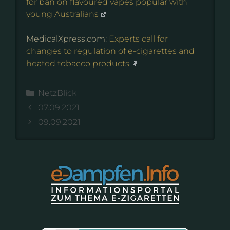
for ban on flavoured vapes popular with
young Australians
MedicalXpress.com:
Experts call for
changes to regulation of e-cigarettes and
heated tobacco products
Kategorien
NetzBlick
07.09.2021
09.09.2021