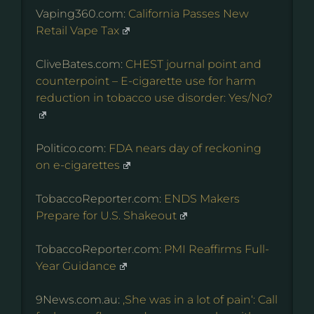
Vaping360.com:
California Passes New
Retail Vape Tax
CliveBates.com:
CHEST journal point and
counterpoint – E-cigarette use for harm
reduction in tobacco use disorder: Yes/No?
Politico.com:
FDA nears day of reckoning
on e-cigarettes
TobaccoReporter.com:
ENDS Makers
Prepare for U.S. Shakeout
TobaccoReporter.com:
PMI Reaffirms Full-
Year Guidance
9News.com.au:
‚She was in a lot of pain‘: Call