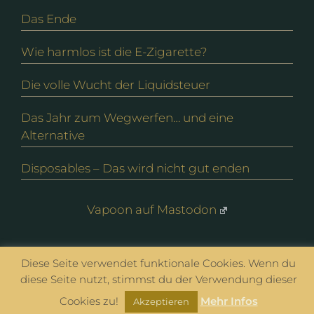
Das Ende
Wie harmlos ist die E-Zigarette?
Die volle Wucht der Liquidsteuer
Das Jahr zum Wegwerfen… und eine
Alternative
Disposables – Das wird nicht gut enden
Vapoon auf Mastodon
© vapoon seit 2016 |
Datenschutz
|
Impressum
Diese Seite verwendet funktionale Cookies. Wenn du
diese Seite nutzt, stimmst du der Verwendung dieser
Cookies zu!
Mehr Infos
Akzeptieren