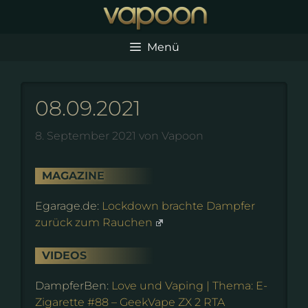
Zum
Inhalt
springen
Menü
08.09.2021
8. September 2021
von
Vapoon
MAGAZINE
Egarage.de:
Lockdown brachte Dampfer
zurück zum Rauchen
VIDEOS
DampferBen:
Love und Vaping | Thema: E-
Zigarette #88 – GeekVape ZX 2 RTA