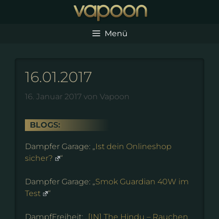
Zum
Inhalt
springen
Menü
16.01.2017
16. Januar 2017
von
Vapoon
BLOGS:
Dampfer Garage: „
Ist dein Onlineshop
sicher?
“
Dampfer Garage: „
Smok Guardian 40W im
Test
“
DampfFreiheit: „
[IN] The Hindu – Rauchen