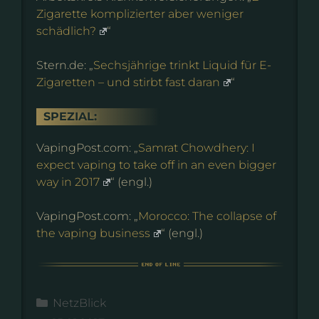
Zigarette komplizierter aber weniger
schädlich?
“
Stern.de: „
Sechsjährige trinkt Liquid für E-
Zigaretten – und stirbt fast daran
“
SPEZIAL:
VapingPost.com: „
Samrat Chowdhery: I
expect vaping to take off in an even bigger
way in 2017
“ (engl.)
VapingPost.com: „
Morocco: The collapse of
the vaping business
“ (engl.)
Kategorien
NetzBlick