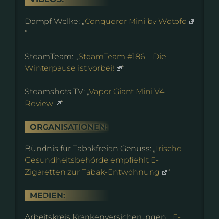
Dampf Wolke: „
Conqueror Mini by Wotofo
“
SteamTeam: „
SteamTeam #186 – Die
Winterpause ist vorbei!
“
Steamshots TV: „
Vapor Giant Mini V4
Review
“
ORGANISATIONEN:
Bündnis für Tabakfreien Genuss: „
Irische
Gesundheitsbehörde empfiehlt E-
Zigaretten zur Tabak-Entwöhnung
“
MEDIEN:
Arbeitskreis Krankenversicherungen: „
E-