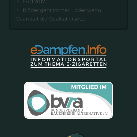
15.01.2017
Blöder geht immer,… oder wenn
Quantität die Qualität ersetzt.