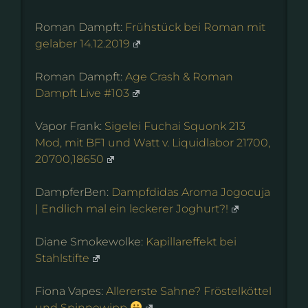
Roman Dampft:
Frühstück bei Roman mit
gelaber 14.12.2019
Roman Dampft:
Age Crash & Roman
Dampft Live #103
Vapor Frank:
Sigelei Fuchai Squonk 213
Mod, mit BF1 und Watt v. Liquidlabor 21700,
20700,18650
DampferBen:
Dampfdidas Aroma Jogocuja
| Endlich mal ein leckerer Joghurt?!
Diane Smokewolke:
Kapillareffekt bei
Stahlstifte
Fiona Vapes:
Allererste Sahne? Fröstelköttel
und Spinnewipp