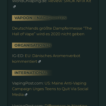
WorldOfVaping.de:
Review: SMOK NFIX Kit
VAPOON – NACHRICHTEN
Deutschlands größte Dampfermesse “The
Hall of Vape” wird es 2020 nicht geben
ORGANISATIONEN
IG-ED:
EU: Dänisches Aromenverbot
kommentiert
INTERNATIONAL
VapingPost.com:
US: Maine Anti-Vaping
Campaign Urges Teens to Quit Via Social
Media
VapingPost.com:
Differences in Nicotine