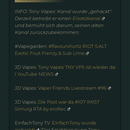
INFO: Tony Vapes‘ Kanal wurde „gehackt“.
Derzeit betreibt er einen
Ersatzkanal
und bemüht sich darum, seinen alten
Kanal zurückzubekommen.
#Vapegarden:
#flavourshortz RIOT S:ALT
Exotic Fruit Frenzy & Sub Lime
JD Vapes:
Tony Vapes TNY VPS ist wieder da
I YouTube NEWS
JD Vapes:
Vaper Friends Livestream #96
JD Vapes:
Die Post war da #107 IMIST
Simurg RTA by eroltec
EinfachTony TV:
EinfachTony wurde
gehackt!
(Der Ersatzkanal von Tony