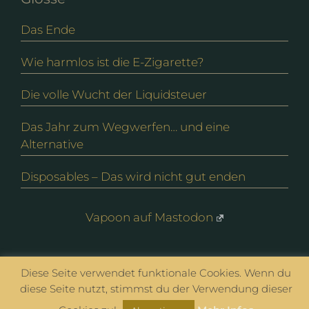
Das Ende
Wie harmlos ist die E-Zigarette?
Die volle Wucht der Liquidsteuer
Das Jahr zum Wegwerfen… und eine
Alternative
Disposables – Das wird nicht gut enden
Vapoon auf Mastodon
© vapoon seit 2016 |
Datenschutz
|
Impressum
Diese Seite verwendet funktionale Cookies. Wenn du
diese Seite nutzt, stimmst du der Verwendung dieser