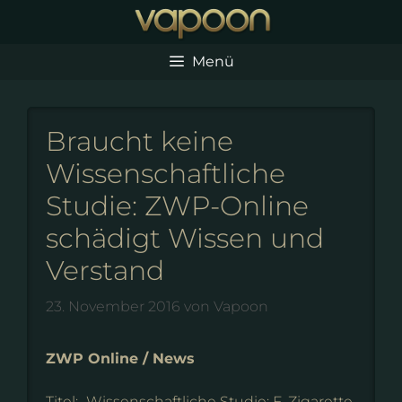
Zum
Inhalt
springen
Menü
Braucht keine
Wissenschaftliche
Studie: ZWP-Online
schädigt Wissen und
Verstand
23. November 2016
von
Vapoon
ZWP Online / News
Titel: „Wissenschaftliche Studie: E-Zigarette