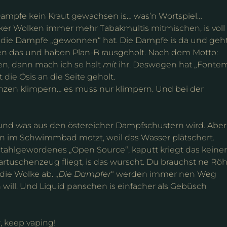
Dampfe kein Kraut gewachsen is… was’n Wortspiel…
cker Wolken immer mehr Tabakmultis mitmischen, is voll
eil die Dampfe „gewonnen“ hat. Die Dampfe is da und geh
ssen das und haben Plan-B rausgeholt. Nach dem Motto:
n, dann mach ich se halt
mit
ihr. Deswegen hat „Fonte
 die Ösis an die Seite geholt.
nzen klimpern… es muss nur klimpern. Und bei der
 und was aus den östereicher Dampfschustern wird. Aber
 man im Schwimmbad motzt, weil das Wasser plätschert.
stahlgewordenes „Open Source“, kaputt kriegt das keiner
rtuschenzeug fliegt, is das wurscht. Du brauchst ne Röh
ie Wolke ab. „
Die Dampfer
“ werden immer nen Weg
 will. Und Liquid panschen is einfacher als Gebüsch
, keep vaping!