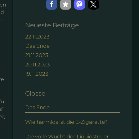
ben
nd
ln
Neueste Beiträge
22.11.2023
Das Ende
…
21.11.2023
20.11.2023
19.11.2023
te
Glosse
für
Das Ende
s“
er,
Wie harmlos ist die E-Zigarette?
Die volle Wucht der Liquidsteuer