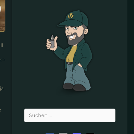
ll
ich
ja
e
Suchen
nach: