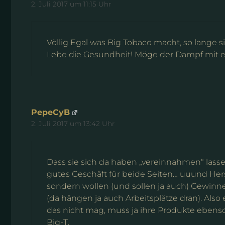
2. Juli 2017 um 11:15 Uhr
Völlig Egal was Big Tobaco macht, so lange si
Lebe die Gesundheit! Möge der Dampf mit e
PepeCyB
2. Juli 2017 um 13:42 Uhr
Dass sie sich da haben „vereinnahmen“ lassen,
gutes Geschäft für beide Seiten… uuund Hers
sondern wollen (und sollen ja auch) Gewinn
(da hängen ja auch Arbeitsplätze dran). Also
das nicht mag, muss ja ihre Produkte ebens
Big-T.