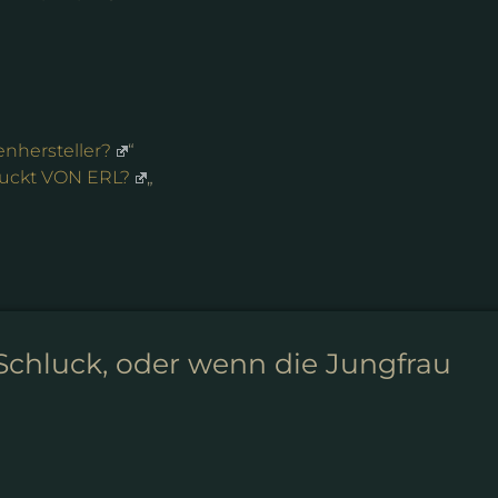
enhersteller?
“
uckt VON ERL?
„
chluck, oder wenn die Jungfrau