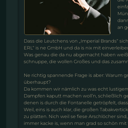
einf
Münz
dann
an g
Dass die Leutchens von „Imperial Brands“ sich 
ERL“ is ne GmbH und da is nix mit einverleiben
Was genau die da nu abgemacht haben weiß ich
schnuppe, die wollen Großes und das zusamme
Ne richtig spannende Frage is aber: Warum g
überhaupt?
Da kommen wir nämlich zu was echt lustigem…
Dampfen kaputt machen woll’n, schließlich ge
denen is durch die Fontanelle getröpfelt, dass
Weil, eins is auch klar, die großen Tabakver
zu plätten. Nich weil se fiese Arschlöcher si
immer kacke is, wenn man grad so schön mit t