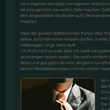
nem eigenen Konzept, ner eigenen Marschric
sie eins gemein, sie wollen Geld machen. Dafü
den Angestellten die Butter auf’s Brot verdie
machen.
Dass die großen Blätterwickler früher öfter 
selber auf’s Fähnchen kritzeln dürfen, is ein
Volkswagen zeigt, wie’s läuft.
Ich find’s nich so prall, aber ich weiß wenigst
raushängen lassen wollen. Die woll’n einfach nu
Böse und gut gibt’s da nich, da gibt’s nur erf
seinen Realitätskompass mal neu eichen lass
So’n
die 
(Che
mit 
Die 
die 