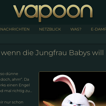
NACHRICHTEN
NETZBLICK
WAS?
E-DAMP
 wenn die Jungfrau Babys will
z so dünne
doch, ahrrr“. Da
rks einen Engel
d mal richtig zu…
wir nur schon