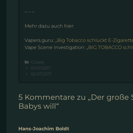
– – –
Mehr dazu auch hier:
Vapers.guru: „
Big Tobacco schluckt E-Zigarett
Vape Scene Investigation: „
BIG TOBACCO schl
Kategorien
Glosse
01.07.2017
02.07.2017
5 Kommentare zu „Der große S
Babys will“
Hans-Joachim Boldt