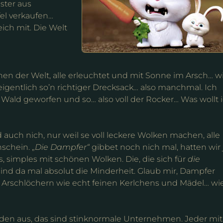
ster aus
fel verkaufen…
ich mit. Die Welt
en der Welt, alle erleuchtet und mit Sonne im Arsch… wi
 eigentlich so’n richtiger Drecksack… also manchmal. Ich
ald geworfen und so… also voll der Rocker… Was wollt 
 auch nich, nur weil se voll leckere Wolken machen, alle
schein. „
Die Dampfer“
gibbet noch nich mal, hatten wir 
s, simples mit schönen Wolken. Die, die sich für
die
sind da mal absolut die Minderheit. Glaub mir, Dampfer
en Arschlöchern wie echt feinen Kerlchens und Mädel… wi
den aus, das sind stinknormale Unternehmen. Jeder mit