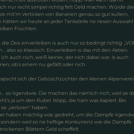
ach nur recht simpel richtig fett Geld machen. Würde die
e mit’m Verticken von Bananen genau so gut kullern,
 hätten wir heute an jeder Tankstelle ne riesen Auswahl
elben Früchten.
die Ösis einverleiben is auch nur so bedingt richtig. „V
… also so klassisch. Einverleiben is das mit den Aktien.
 auch nich, weiß keiner, der nich dabei war. Is auch
n, ob’s einem nu gefällt oder nich.
rapscht sich der Gebüschzüchter den kleinen Alpenvere
 so irgendwie. Die machen das nämlich nich, weil se d
ht’s ja um den Rubel. Nöpp, die ham was kapiert. Bei
 se „verloren“ haben.
ticker haben mächtig was gedreht, um die Dampfe irgend
nd, sondern weil so ne heftige Konkurrenz wie die Dampfe
rockenen Blättern Geld scheffelt.