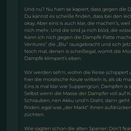
Und nu? Nu ham se kapiert, dass gegen die 
Du kannst es scheiße finden, dass bei den le
okay. Aber eins is auch klar, die machen’s, w
nich mehr. Und die sind ja nich blöd, die wi
Kann ich nich
gegen
die Dampfe Patte mache
Ventures“ die „Blu“ rausgebracht und sich jetzt
Noch mal, denen is scheißegal, womit die Mü
Dampfe klimpert’s eben.
Wir werden seh’n, wohin die Reise schippert
hier die moralische Keule wirbeln is, als ob
Eins is mal klar wie Suppengrün, Dampfen is 
Selbst wenn die Masse der Dampfer voll auf Ka
Schrauben, nen Akku und’n Draht, dann geht d
finden, egal was „der Markt“ ihnen aufdrücken
züchten.
Wie sagten schon die alten Spanier: Don’t fear