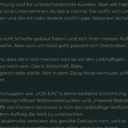
htung und für unterschiedlichste Kunden. Aber alle ha
r sind Unternehmen da, das is normal. Die woll’n sich u
nen und der ein oder andere noch’n paar Aktionäre läche
mal echt Scheiße gebaut haben und sich ihren miesen Ruf
e Sache. Aber wo’s um Geld geht, passiert so’n Dreck eben
ens, dass die’s nich machen weil se voll den Leibhaftigen
r reich sein. Das is Wirtschaft, Baby.
olgreich oder pleite. Wer in dem Zeug Moral vermutet, soll
en.
 Schuppen wie „VON ERL“ is keine karitative Einrichtung 
Rettung hilfloser Blätterwerknuckler und „Imperial Brand
ffe von Fontem Ventures) is nich der Leibhaftige Verführ
dem Auftrag die Welt zu unterjochen.
Tabakmultis verticken das gerollte Gebüsch nich, weil se
Menschheit ausrotten wollen, nöpp. Man kann damit