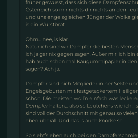
früher gewusst, dass sich diese Dampfenschu
Österreich so mir nichts dir nichts an den Teu
und uns engelsgleichen Jünger der Wolke gle
is ein Wurstbrot.
Öhm… nee, is klar.
Natürlich sind wir Dampfer die besten Mensch
ich ja gar nix gegen sagen. Außer mir, ich bin
hab auch schon mal Kaugummipapier in den W
sagen? Ach ja.
Dampfer sind nich Mitglieder in ner Sekte und
Engelsgeburten mit festgetackertem Heiligen
schon. Die meisten woll’n einfach was leckere
Dampfer
halten… also so Leutchens wie ich… 
sind voll der Durchschnitt mit genau so viel
eben überall. Und das is auch knorke so.
So sieht’s eben auch bei den Dampferschmie